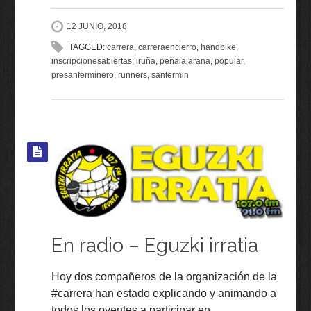
12 JUNIO, 2018
TAGGED:
carrera
,
carreraencierro
,
handbike
,
inscripcionesabiertas
,
iruña
,
peñalajarana
,
popular
,
presanferminero
,
runners
,
sanfermin
En radio – Eguzki irratia
Hoy dos compañeros de la organización de la
#carrera han estado explicando y animando a
todos los oyentes a participar en