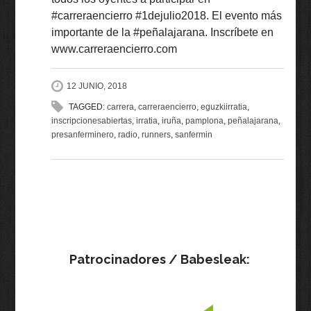
#carreraencierro #1dejulio2018. El evento más
importante de la #peñalajarana. Inscríbete en
www.carreraencierro.com
12 JUNIO, 2018
TAGGED:
carrera
,
carreraencierro
,
eguzkiirratia
,
inscripcionesabiertas
,
irratia
,
iruña
,
pamplona
,
peñalajarana
,
presanferminero
,
radio
,
runners
,
sanfermin