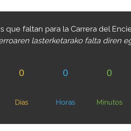
s que faltan para la Carrera del Enci
erroaren lasterketarako falta diren 
0
0
0
Días
Horas
Minutos