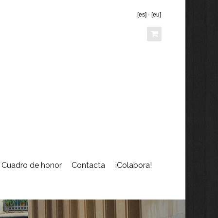
[es]
·
[eu]
Cuadro de honor
Contacta
¡Colabora!