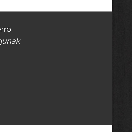
erro
egunak