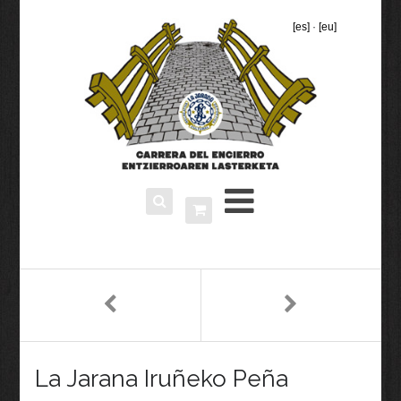
[es]
·
[eu]
La Jarana Iruñeko Peña