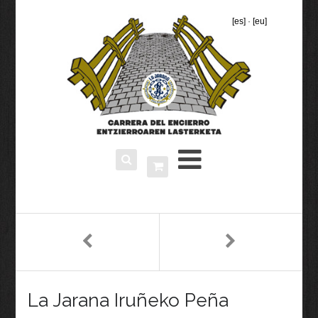
[es]
·
[eu]
La Jarana Iruñeko Peña