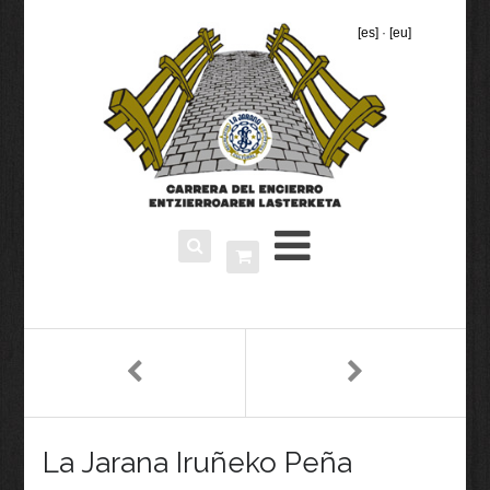
[es]
·
[eu]
La Jarana Iruñeko Peña