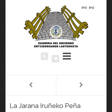
[es]
·
[eu]
La Jarana Iruñeko Peña