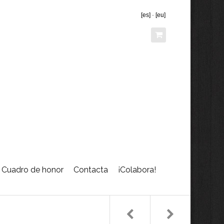
[es]
·
[eu]
Cuadro de honor
Contacta
¡Colabora!