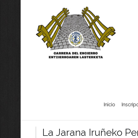
Skip
Inicio
Inscrip
to
content
La Jarana Iruñeko P