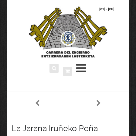
[es]
·
[eu]
La Jarana Iruñeko Peña