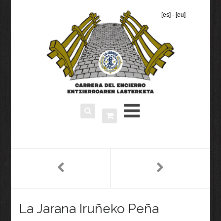
[es]
·
[eu]
La Jarana Iruñeko Peña