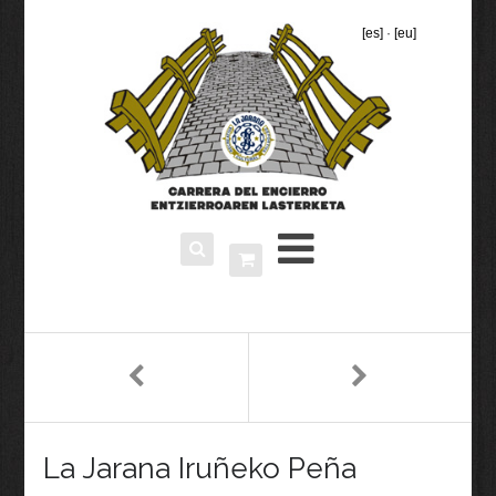
[es]
·
[eu]
La Jarana Iruñeko Peña