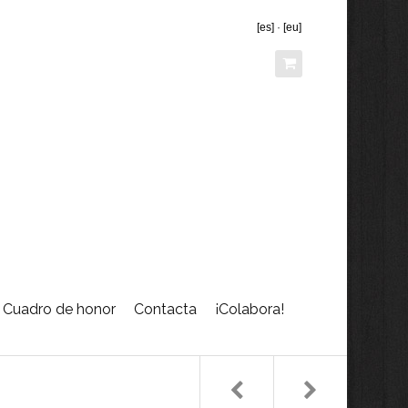
[es]
·
[eu]
Cuadro de honor
Contacta
¡Colabora!