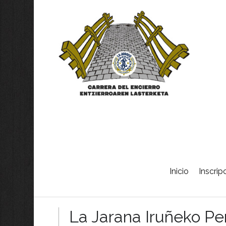
Skip
Inicio
Inscrip
to
content
La Jarana Iruñeko P