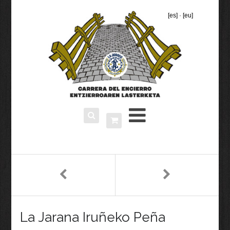
[es]
·
[eu]
La Jarana Iruñeko Peña