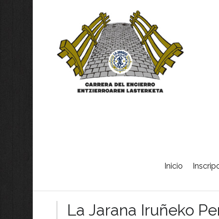
Skip
Inicio
Inscrip
to
content
La Jarana Iruñeko P