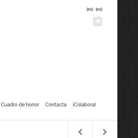
[es]
·
[eu]
Cuadro de honor
Contacta
¡Colabora!