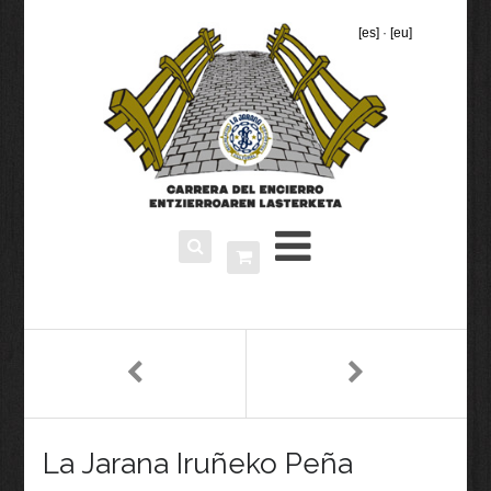
[es]
·
[eu]
La Jarana Iruñeko Peña